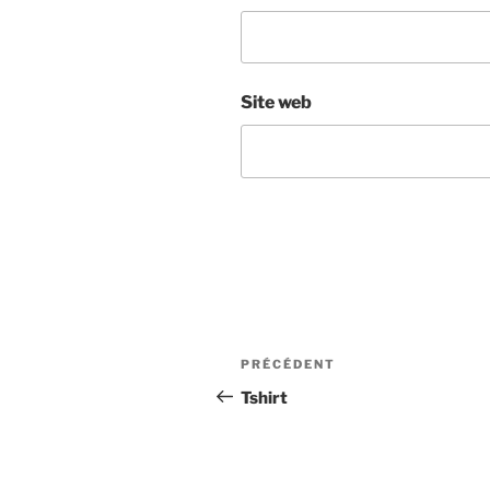
Site web
Navigation
Article
PRÉCÉDENT
de
précédent
Tshirt
l’article