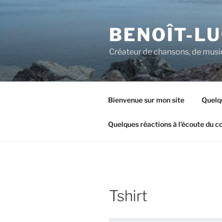
Aller
au
BENOÎT-L
contenu
principal
Créateur de chansons, de musiq
Bienvenue sur mon site
Quelq
Quelques réactions à l’écoute du cd
Tshirt