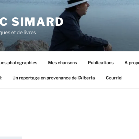
UC SIMARD
ues et de livres
ues photographies
Mes chansons
Publications
A prop
:
Un reportage en provenance de l’Alberta
Courriel