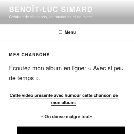
Aller
BENOÎT-LUC SIMARD
au
Créateur de chansons, de musiques et de livres
contenu
principal
Menu
MES CHANSONS
Écoutez mon album en ligne: « Avec si peu
de temps »
.
Cette vidéo présente avec humour cette chanson de
mon album:
«
On danse malgré tout
«