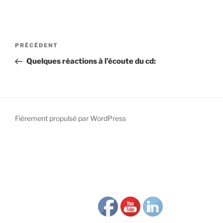
Navigation
Article
PRÉCÉDENT
de
précédent
Quelques réactions à l’écoute du cd:
l’article
Fièrement propulsé par WordPress