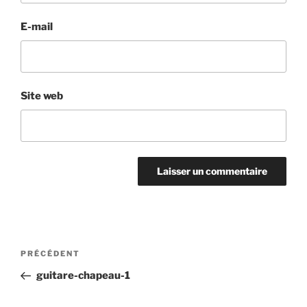
E-mail
Site web
Navigation
Article
PRÉCÉDENT
de
précédent
guitare-chapeau-1
l’article