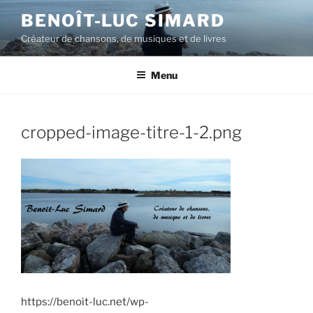
Aller
BENOÎT-LUC SIMARD
au
Créateur de chansons, de musiques et de livres
contenu
principal
Menu
cropped-image-titre-1-2.png
https://benoit-luc.net/wp-