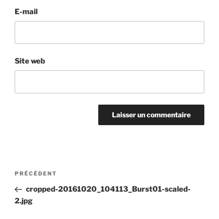
E-mail
Site web
Navigation
Article
PRÉCÉDENT
de
précédent
cropped-20161020_104113_Burst01-scaled-
l’article
2.jpg