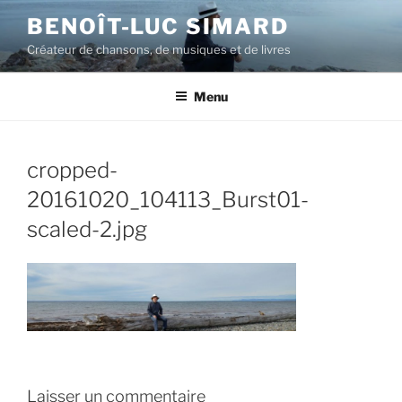
Aller
BENOÎT-LUC SIMARD
au
Créateur de chansons, de musiques et de livres
contenu
principal
Menu
cropped-
20161020_104113_Burst01-
scaled-2.jpg
Laisser un commentaire