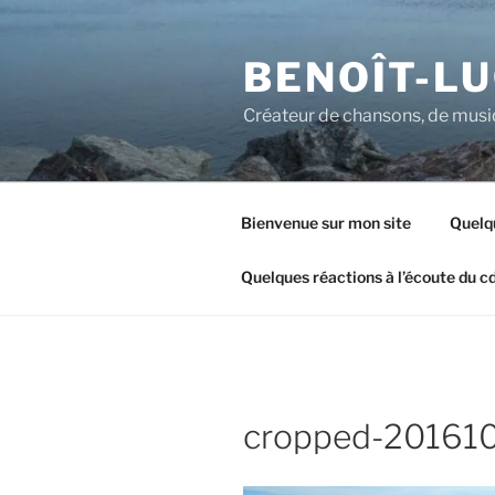
Aller
au
BENOÎT-L
contenu
principal
Créateur de chansons, de musiq
Bienvenue sur mon site
Quelq
Quelques réactions à l’écoute du cd
cropped-201610