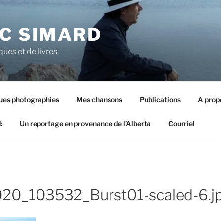
UC SIMARD
ues et de livres
ues photographies
Mes chansons
Publications
A prop
:
Un reportage en provenance de l’Alberta
Courriel
20_103532_Burst01-scaled-6.j