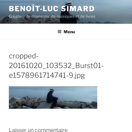
Aller
BENOÎT-LUC SIMARD
au
Créateur de chansons, de musiques et de livres
contenu
principal
Menu
cropped-
20161020_103532_Burst01-
e1578961714741-9.jpg
Laisser un commentaire