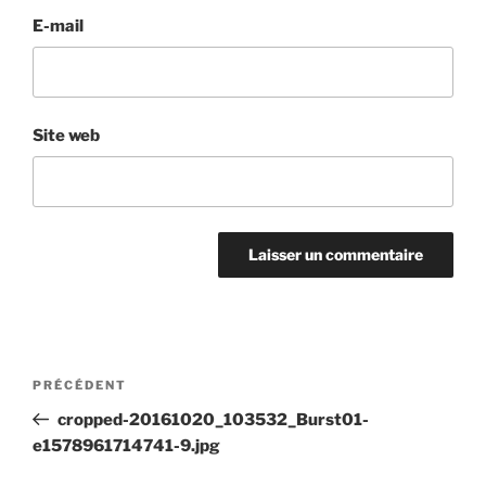
E-mail
Site web
Navigation
Article
PRÉCÉDENT
de
précédent
cropped-20161020_103532_Burst01-
l’article
e1578961714741-9.jpg