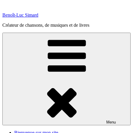
Aller
au
Benoît-Luc Simard
contenu
principal
Créateur de chansons, de musiques et de livres
Menu
Bienvenue sur mon site